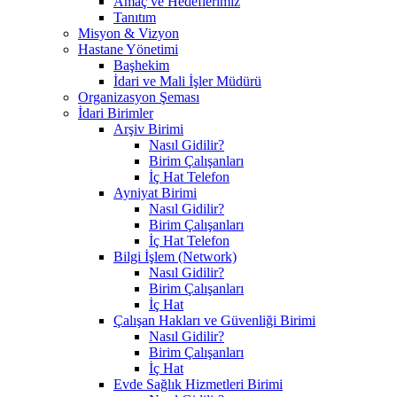
Amaç ve Hedeflerimiz
Tanıtım
Misyon & Vizyon
Hastane Yönetimi
Başhekim
İdari ve Mali İşler Müdürü
Organizasyon Şeması
İdari Birimler
Arşiv Birimi
Nasıl Gidilir?
Birim Çalışanları
İç Hat Telefon
Ayniyat Birimi
Nasıl Gidilir?
Birim Çalışanları
İç Hat Telefon
Bilgi İşlem (Network)
Nasıl Gidilir?
Birim Çalışanları
İç Hat
Çalışan Hakları ve Güvenliği Birimi
Nasıl Gidilir?
Birim Çalışanları
İç Hat
Evde Sağlık Hizmetleri Birimi