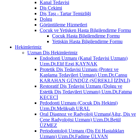
Kanal Tedavisi
Diş Çekimi
Diş Taşı - Tartar Temizliği
Dolgu
Görüntüleme Hizmetleri
Çocuk ve Yetişken Hasta Bilgilendirme Formu
Çocuk Hasta Bilgilendirme Formu
Yetişkin Hasta Bilgilendirme Formu
Hekimlerimiz
Uzman Diş Hekimlerimiz
Endodonti Uzmanı (Kanal Tedavisi Uzmanı)
Uzm.Dt.Elif Ezgi KAYNAK
Protetik Diş Tedavisi Uzmanı (Protez ve
Kaplama Tedavileri Uzmanı) Uzm.Dt.Cansu
KARAHAN GÜNDÜZ (SÜREKLİ İZİNLİ)
Restoratif Diş Tedavisi Uzmanı (Dolgu ve
Estetik Diş Tedavileri Uzmanı) Uzm.Dt.Fatıma
KEÇECİ
Pedodonti Uzmanı (Çocuk Diş Hekimi)
Uzm.Dt.Melikşah URAL
Oral Diagnoz ve Radyoloji Uzmanı(Ağız, Diş ve
Çene Radyolojisi Uzmanı) Uzm.Dt.Betül
ÜZMEZ
Periodontoloji Uzmanı (Diş Eti Hastalıkları
Uzmanı) Uzm.Dt.Fadime ÜLVAN