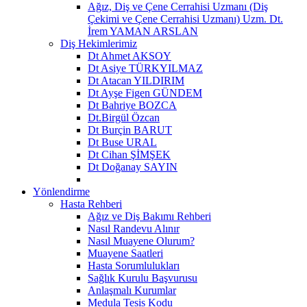
Ağız, Diş ve Çene Cerrahisi Uzmanı (Diş
Çekimi ve Çene Cerrahisi Uzmanı) Uzm. Dt.
İrem YAMAN ARSLAN
Diş Hekimlerimiz
Dt Ahmet AKSOY
Dt Asiye TÜRKYILMAZ
Dt Atacan YILDIRIM
Dt Ayşe Figen GÜNDEM
Dt Bahriye BOZCA
Dt.Birgül Özcan
Dt Burçin BARUT
Dt Buse URAL
Dt Cihan ŞİMŞEK
Dt Doğanay SAYIN
Yönlendirme
Hasta Rehberi
Ağız ve Diş Bakımı Rehberi
Nasıl Randevu Alınır
Nasıl Muayene Olurum?
Muayene Saatleri
Hasta Sorumlulukları
Sağlık Kurulu Başvurusu
Anlaşmalı Kurumlar
Medula Tesis Kodu