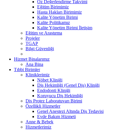
Öz Değerlendirme Takvimi
Eğitim Birimimiz
Hasta Hakları Birimimiz
Kalite Yönetim Birimi
Kalite Politikamız
Kalite Yönetim Birimi İletişim
Eğitim ve Araştırma
Projeler
TGAP
Bilgi Güvenliği
Hizmet Binalarımız
Ana Bina
Tıbbi Birimler
Kliniklerimiz
Nöbet Kliniği
Diş Hekimliği (Genel Diş) Kliniği
Endodonti Kliniği
Koruyucu Diş Hekimliği
Diş Protez Laboratuvarı Birimi
Özellikli Hizmetler
Genel Anestezi Altında Diş Tedavisi
Evde Bakım Hizmeti
Anne & Bebek
Hizmetlerimiz