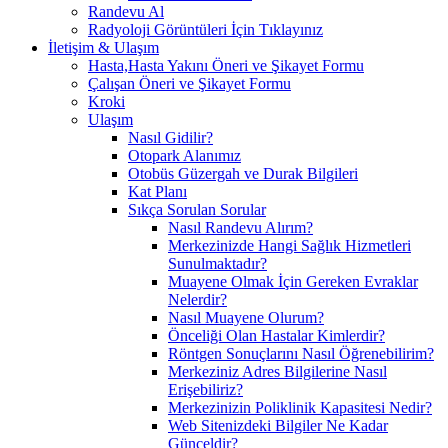
Randevu Al
Radyoloji Görüntüleri İçin Tıklayınız
İletişim & Ulaşım
Hasta,Hasta Yakını Öneri ve Şikayet Formu
Çalışan Öneri ve Şikayet Formu
Kroki
Ulaşım
Nasıl Gidilir?
Otopark Alanımız
Otobüs Güzergah ve Durak Bilgileri
Kat Planı
Sıkça Sorulan Sorular
Nasıl Randevu Alırım?
Merkezinizde Hangi Sağlık Hizmetleri
Sunulmaktadır?
Muayene Olmak İçin Gereken Evraklar
Nelerdir?
Nasıl Muayene Olurum?
Önceliği Olan Hastalar Kimlerdir?
Röntgen Sonuçlarını Nasıl Öğrenebilirim?
Merkeziniz Adres Bilgilerine Nasıl
Erişebiliriz?
Merkezinizin Poliklinik Kapasitesi Nedir?
Web Sitenizdeki Bilgiler Ne Kadar
Günceldir?