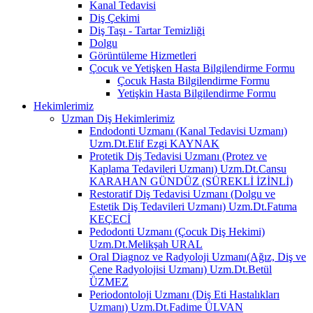
Kanal Tedavisi
Diş Çekimi
Diş Taşı - Tartar Temizliği
Dolgu
Görüntüleme Hizmetleri
Çocuk ve Yetişken Hasta Bilgilendirme Formu
Çocuk Hasta Bilgilendirme Formu
Yetişkin Hasta Bilgilendirme Formu
Hekimlerimiz
Uzman Diş Hekimlerimiz
Endodonti Uzmanı (Kanal Tedavisi Uzmanı)
Uzm.Dt.Elif Ezgi KAYNAK
Protetik Diş Tedavisi Uzmanı (Protez ve
Kaplama Tedavileri Uzmanı) Uzm.Dt.Cansu
KARAHAN GÜNDÜZ (SÜREKLİ İZİNLİ)
Restoratif Diş Tedavisi Uzmanı (Dolgu ve
Estetik Diş Tedavileri Uzmanı) Uzm.Dt.Fatıma
KEÇECİ
Pedodonti Uzmanı (Çocuk Diş Hekimi)
Uzm.Dt.Melikşah URAL
Oral Diagnoz ve Radyoloji Uzmanı(Ağız, Diş ve
Çene Radyolojisi Uzmanı) Uzm.Dt.Betül
ÜZMEZ
Periodontoloji Uzmanı (Diş Eti Hastalıkları
Uzmanı) Uzm.Dt.Fadime ÜLVAN