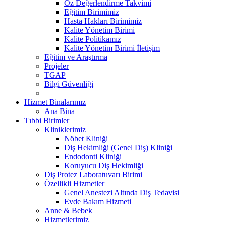
Öz Değerlendirme Takvimi
Eğitim Birimimiz
Hasta Hakları Birimimiz
Kalite Yönetim Birimi
Kalite Politikamız
Kalite Yönetim Birimi İletişim
Eğitim ve Araştırma
Projeler
TGAP
Bilgi Güvenliği
Hizmet Binalarımız
Ana Bina
Tıbbi Birimler
Kliniklerimiz
Nöbet Kliniği
Diş Hekimliği (Genel Diş) Kliniği
Endodonti Kliniği
Koruyucu Diş Hekimliği
Diş Protez Laboratuvarı Birimi
Özellikli Hizmetler
Genel Anestezi Altında Diş Tedavisi
Evde Bakım Hizmeti
Anne & Bebek
Hizmetlerimiz