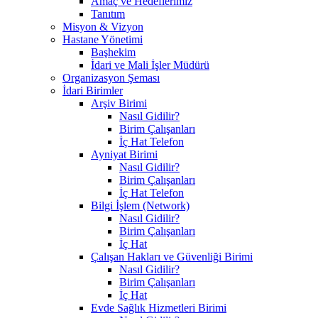
Amaç ve Hedeflerimiz
Tanıtım
Misyon & Vizyon
Hastane Yönetimi
Başhekim
İdari ve Mali İşler Müdürü
Organizasyon Şeması
İdari Birimler
Arşiv Birimi
Nasıl Gidilir?
Birim Çalışanları
İç Hat Telefon
Ayniyat Birimi
Nasıl Gidilir?
Birim Çalışanları
İç Hat Telefon
Bilgi İşlem (Network)
Nasıl Gidilir?
Birim Çalışanları
İç Hat
Çalışan Hakları ve Güvenliği Birimi
Nasıl Gidilir?
Birim Çalışanları
İç Hat
Evde Sağlık Hizmetleri Birimi