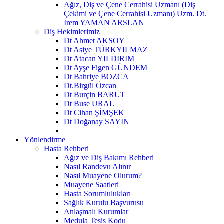
Ağız, Diş ve Çene Cerrahisi Uzmanı (Diş
Çekimi ve Çene Cerrahisi Uzmanı) Uzm. Dt.
İrem YAMAN ARSLAN
Diş Hekimlerimiz
Dt Ahmet AKSOY
Dt Asiye TÜRKYILMAZ
Dt Atacan YILDIRIM
Dt Ayşe Figen GÜNDEM
Dt Bahriye BOZCA
Dt.Birgül Özcan
Dt Burçin BARUT
Dt Buse URAL
Dt Cihan ŞİMŞEK
Dt Doğanay SAYIN
Yönlendirme
Hasta Rehberi
Ağız ve Diş Bakımı Rehberi
Nasıl Randevu Alınır
Nasıl Muayene Olurum?
Muayene Saatleri
Hasta Sorumlulukları
Sağlık Kurulu Başvurusu
Anlaşmalı Kurumlar
Medula Tesis Kodu