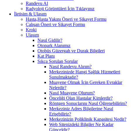
Randevu Al
Radyoloji Görüntüleri İçin Tıklayınız
İletişim & Ulaşım
Hasta,Hasta Yakını Öneri ve Şikayet Formu
Çalışan Öneri ve Şikayet Formu
Kroki
Ulaşım
Nasıl Gidilir?
Otopark Alanımız
Otobüs Güzergah ve Durak Bilgileri
Kat Planı
Sıkça Sorulan Sorular
Nasıl Randevu Alırım?
Merkezinizde Hangi Sağlık Hizmetleri
Sunulmaktadır?
Muayene Olmak İçin Gereken Evraklar
Nelerdir?
Nasıl Muayene Olurum?
Önceliği Olan Hastalar Kimlerdir?
Röntgen Sonuçlarını Nasıl Öğrenebilirim?
Merkeziniz Adres Bilgilerine Nasıl
Erişebiliriz?
Merkezinizin Poliklinik Kapasitesi Nedir?
Web Sitenizdeki Bilgiler Ne Kadar
Günceldir?