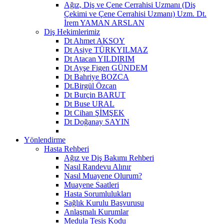
Ağız, Diş ve Çene Cerrahisi Uzmanı (Diş
Çekimi ve Çene Cerrahisi Uzmanı) Uzm. Dt.
İrem YAMAN ARSLAN
Diş Hekimlerimiz
Dt Ahmet AKSOY
Dt Asiye TÜRKYILMAZ
Dt Atacan YILDIRIM
Dt Ayşe Figen GÜNDEM
Dt Bahriye BOZCA
Dt.Birgül Özcan
Dt Burçin BARUT
Dt Buse URAL
Dt Cihan ŞİMŞEK
Dt Doğanay SAYIN
Yönlendirme
Hasta Rehberi
Ağız ve Diş Bakımı Rehberi
Nasıl Randevu Alınır
Nasıl Muayene Olurum?
Muayene Saatleri
Hasta Sorumlulukları
Sağlık Kurulu Başvurusu
Anlaşmalı Kurumlar
Medula Tesis Kodu