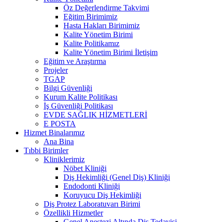
Öz Değerlendirme Takvimi
Eğitim Birimimiz
Hasta Hakları Birimimiz
Kalite Yönetim Birimi
Kalite Politikamız
Kalite Yönetim Birimi İletişim
Eğitim ve Araştırma
Projeler
TGAP
Bilgi Güvenliği
Kurum Kalite Politikası
İş Güvenliği Politikası
EVDE SAĞLIK HİZMETLERİ
E POSTA
Hizmet Binalarımız
Ana Bina
Tıbbi Birimler
Kliniklerimiz
Nöbet Kliniği
Diş Hekimliği (Genel Diş) Kliniği
Endodonti Kliniği
Koruyucu Diş Hekimliği
Diş Protez Laboratuvarı Birimi
Özellikli Hizmetler
Genel Anestezi Altında Diş Tedavisi