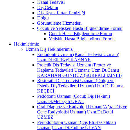
Kanal Tedavisi
Diş Çekimi
Diş Taşı - Tartar Temizliği
Dolgu
Görüntüleme Hizmetleri
Çocuk ve Yetişken Hasta Bilgilendirme Formu
Çocuk Hasta Bilgilendirme Formu
Yetişkin Hasta Bilgilendirme Formu
Hekimlerimiz
Uzman Diş Hekimlerimiz
Endodonti Uzmanı (Kanal Tedavisi Uzmanı)
Uzm.Dt.Elif Ezgi KAYNAK
Protetik Diş Tedavisi Uzmanı (Protez ve
Kaplama Tedavileri Uzmanı) Uzm.Dt.Cansu
KARAHAN GÜNDÜZ (SÜREKLİ İZİNLİ)
Restoratif Diş Tedavisi Uzmanı (Dolgu ve
Estetik Diş Tedavileri Uzmanı) Uzm.Dt.Fatıma
KEÇECİ
Pedodonti Uzmanı (Çocuk Diş Hekimi)
Uzm.Dt.Melikşah URAL
Oral Diagnoz ve Radyoloji Uzmanı(Ağız, Diş ve
Çene Radyolojisi Uzmanı) Uzm.Dt.Betül
ÜZMEZ
Periodontoloji Uzmanı (Diş Eti Hastalıkları
Uzmanı) Uzm.Dt.Fadime ÜLVAN