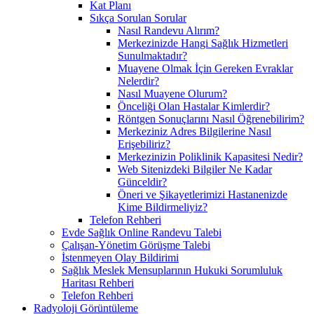
Kat Planı
Sıkça Sorulan Sorular
Nasıl Randevu Alırım?
Merkezinizde Hangi Sağlık Hizmetleri
Sunulmaktadır?
Muayene Olmak İçin Gereken Evraklar
Nelerdir?
Nasıl Muayene Olurum?
Önceliği Olan Hastalar Kimlerdir?
Röntgen Sonuçlarını Nasıl Öğrenebilirim?
Merkeziniz Adres Bilgilerine Nasıl
Erişebiliriz?
Merkezinizin Poliklinik Kapasitesi Nedir?
Web Sitenizdeki Bilgiler Ne Kadar
Günceldir?
Öneri ve Şikayetlerimizi Hastanenizde
Kime Bildirmeliyiz?
Telefon Rehberi
Evde Sağlık Online Randevu Talebi
Çalışan-Yönetim Görüşme Talebi
İstenmeyen Olay Bildirimi
Sağlık Meslek Mensuplarının Hukuki Sorumluluk
Haritası Rehberi
Telefon Rehberi
Radyoloji Görüntüleme