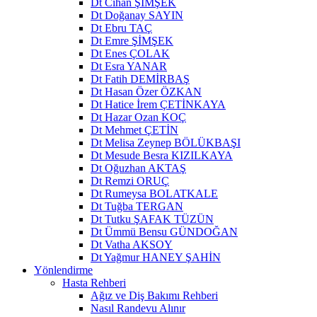
Dt Cihan ŞİMŞEK
Dt Doğanay SAYIN
Dt Ebru TAÇ
Dt Emre ŞİMŞEK
Dt Enes ÇOLAK
Dt Esra YANAR
Dt Fatih DEMİRBAŞ
Dt Hasan Özer ÖZKAN
Dt Hatice İrem ÇETİNKAYA
Dt Hazar Ozan KOÇ
Dt Mehmet ÇETİN
Dt Melisa Zeynep BÖLÜKBAŞI
Dt Mesude Besra KIZILKAYA
Dt Oğuzhan AKTAŞ
Dt Remzi ORUÇ
Dt Rumeysa BOLATKALE
Dt Tuğba TERGAN
Dt Tutku ŞAFAK TÜZÜN
Dt Ümmü Bensu GÜNDOĞAN
Dt Vatha AKSOY
Dt Yağmur HANEY ŞAHİN
Yönlendirme
Hasta Rehberi
Ağız ve Diş Bakımı Rehberi
Nasıl Randevu Alınır