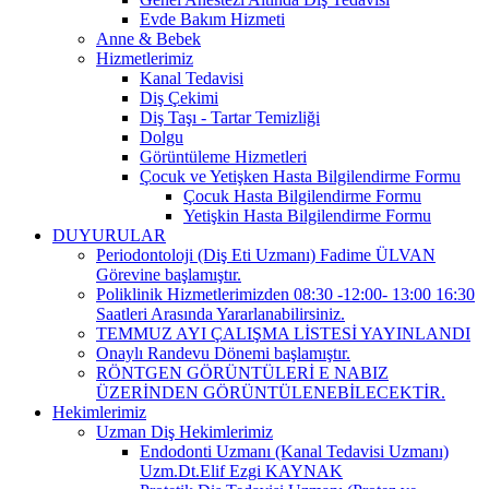
Evde Bakım Hizmeti
Anne & Bebek
Hizmetlerimiz
Kanal Tedavisi
Diş Çekimi
Diş Taşı - Tartar Temizliği
Dolgu
Görüntüleme Hizmetleri
Çocuk ve Yetişken Hasta Bilgilendirme Formu
Çocuk Hasta Bilgilendirme Formu
Yetişkin Hasta Bilgilendirme Formu
DUYURULAR
Periodontoloji (Diş Eti Uzmanı) Fadime ÜLVAN
Görevine başlamıştır.
Poliklinik Hizmetlerimizden 08:30 -12:00- 13:00 16:30
Saatleri Arasında Yararlanabilirsiniz.
TEMMUZ AYI ÇALIŞMA LİSTESİ YAYINLANDI
Onaylı Randevu Dönemi başlamıştır.
RÖNTGEN GÖRÜNTÜLERİ E NABIZ
ÜZERİNDEN GÖRÜNTÜLENEBİLECEKTİR.
Hekimlerimiz
Uzman Diş Hekimlerimiz
Endodonti Uzmanı (Kanal Tedavisi Uzmanı)
Uzm.Dt.Elif Ezgi KAYNAK