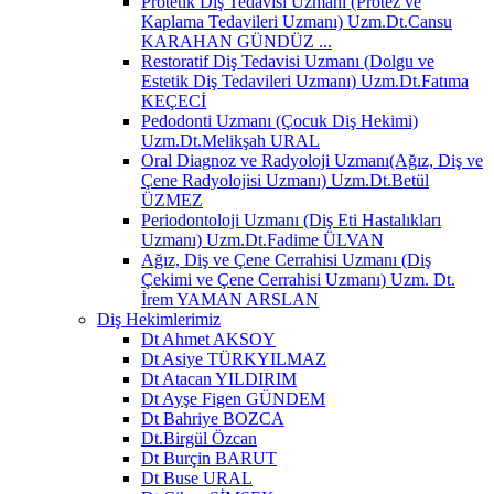
Protetik Diş Tedavisi Uzmanı (Protez ve
Kaplama Tedavileri Uzmanı) Uzm.Dt.Cansu
KARAHAN GÜNDÜZ ...
Restoratif Diş Tedavisi Uzmanı (Dolgu ve
Estetik Diş Tedavileri Uzmanı) Uzm.Dt.Fatıma
KEÇECİ
Pedodonti Uzmanı (Çocuk Diş Hekimi)
Uzm.Dt.Melikşah URAL
Oral Diagnoz ve Radyoloji Uzmanı(Ağız, Diş ve
Çene Radyolojisi Uzmanı) Uzm.Dt.Betül
ÜZMEZ
Periodontoloji Uzmanı (Diş Eti Hastalıkları
Uzmanı) Uzm.Dt.Fadime ÜLVAN
Ağız, Diş ve Çene Cerrahisi Uzmanı (Diş
Çekimi ve Çene Cerrahisi Uzmanı) Uzm. Dt.
İrem YAMAN ARSLAN
Diş Hekimlerimiz
Dt Ahmet AKSOY
Dt Asiye TÜRKYILMAZ
Dt Atacan YILDIRIM
Dt Ayşe Figen GÜNDEM
Dt Bahriye BOZCA
Dt.Birgül Özcan
Dt Burçin BARUT
Dt Buse URAL