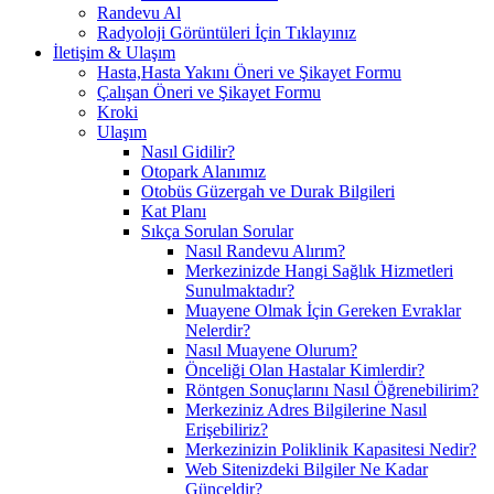
Randevu Al
Radyoloji Görüntüleri İçin Tıklayınız
İletişim & Ulaşım
Hasta,Hasta Yakını Öneri ve Şikayet Formu
Çalışan Öneri ve Şikayet Formu
Kroki
Ulaşım
Nasıl Gidilir?
Otopark Alanımız
Otobüs Güzergah ve Durak Bilgileri
Kat Planı
Sıkça Sorulan Sorular
Nasıl Randevu Alırım?
Merkezinizde Hangi Sağlık Hizmetleri
Sunulmaktadır?
Muayene Olmak İçin Gereken Evraklar
Nelerdir?
Nasıl Muayene Olurum?
Önceliği Olan Hastalar Kimlerdir?
Röntgen Sonuçlarını Nasıl Öğrenebilirim?
Merkeziniz Adres Bilgilerine Nasıl
Erişebiliriz?
Merkezinizin Poliklinik Kapasitesi Nedir?
Web Sitenizdeki Bilgiler Ne Kadar
Günceldir?