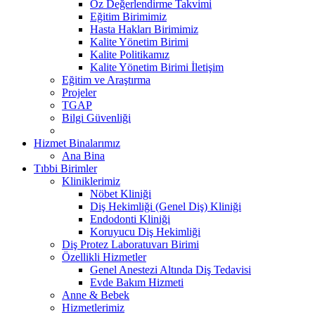
Öz Değerlendirme Takvimi
Eğitim Birimimiz
Hasta Hakları Birimimiz
Kalite Yönetim Birimi
Kalite Politikamız
Kalite Yönetim Birimi İletişim
Eğitim ve Araştırma
Projeler
TGAP
Bilgi Güvenliği
Hizmet Binalarımız
Ana Bina
Tıbbi Birimler
Kliniklerimiz
Nöbet Kliniği
Diş Hekimliği (Genel Diş) Kliniği
Endodonti Kliniği
Koruyucu Diş Hekimliği
Diş Protez Laboratuvarı Birimi
Özellikli Hizmetler
Genel Anestezi Altında Diş Tedavisi
Evde Bakım Hizmeti
Anne & Bebek
Hizmetlerimiz