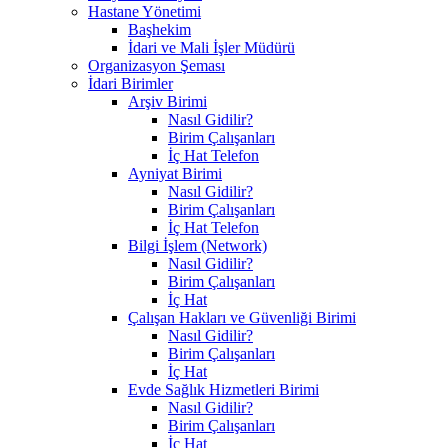
Hastane Yönetimi
Başhekim
İdari ve Mali İşler Müdürü
Organizasyon Şeması
İdari Birimler
Arşiv Birimi
Nasıl Gidilir?
Birim Çalışanları
İç Hat Telefon
Ayniyat Birimi
Nasıl Gidilir?
Birim Çalışanları
İç Hat Telefon
Bilgi İşlem (Network)
Nasıl Gidilir?
Birim Çalışanları
İç Hat
Çalışan Hakları ve Güvenliği Birimi
Nasıl Gidilir?
Birim Çalışanları
İç Hat
Evde Sağlık Hizmetleri Birimi
Nasıl Gidilir?
Birim Çalışanları
İç Hat