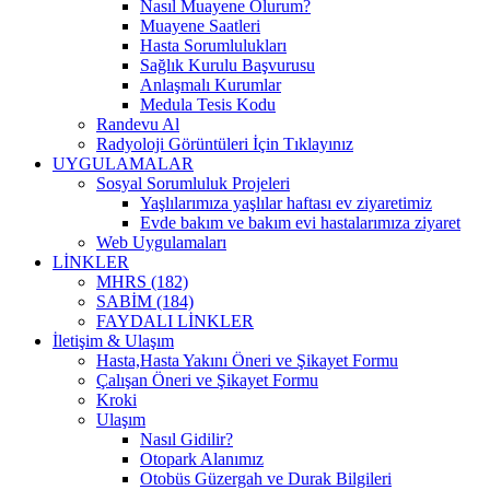
Nasıl Muayene Olurum?
Muayene Saatleri
Hasta Sorumlulukları
Sağlık Kurulu Başvurusu
Anlaşmalı Kurumlar
Medula Tesis Kodu
Randevu Al
Radyoloji Görüntüleri İçin Tıklayınız
UYGULAMALAR
Sosyal Sorumluluk Projeleri
Yaşlılarımıza yaşlılar haftası ev ziyaretimiz
Evde bakım ve bakım evi hastalarımıza ziyaret
Web Uygulamaları
LİNKLER
MHRS (182)
SABİM (184)
FAYDALI LİNKLER
İletişim & Ulaşım
Hasta,Hasta Yakını Öneri ve Şikayet Formu
Çalışan Öneri ve Şikayet Formu
Kroki
Ulaşım
Nasıl Gidilir?
Otopark Alanımız
Otobüs Güzergah ve Durak Bilgileri