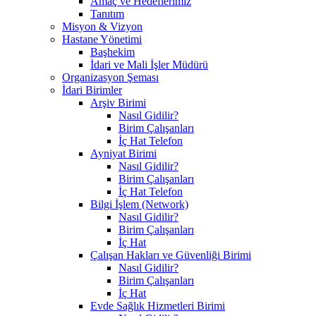
Amaç ve Hedeflerimiz
Tanıtım
Misyon & Vizyon
Hastane Yönetimi
Başhekim
İdari ve Mali İşler Müdürü
Organizasyon Şeması
İdari Birimler
Arşiv Birimi
Nasıl Gidilir?
Birim Çalışanları
İç Hat Telefon
Ayniyat Birimi
Nasıl Gidilir?
Birim Çalışanları
İç Hat Telefon
Bilgi İşlem (Network)
Nasıl Gidilir?
Birim Çalışanları
İç Hat
Çalışan Hakları ve Güvenliği Birimi
Nasıl Gidilir?
Birim Çalışanları
İç Hat
Evde Sağlık Hizmetleri Birimi