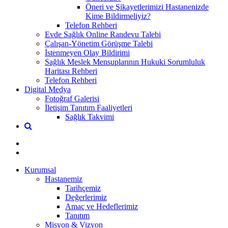
Öneri ve Şikayetlerimizi Hastanenizde
Kime Bildirmeliyiz?
Telefon Rehberi
Evde Sağlık Online Randevu Talebi
Çalışan-Yönetim Görüşme Talebi
İstenmeyen Olay Bildirimi
Sağlık Meslek Mensuplarının Hukuki Sorumluluk
Haritası Rehberi
Telefon Rehberi
Digital Medya
Fotoğraf Galerisi
İletişim Tanıtım Faaliyetleri
Sağlık Takvimi
Kurumsal
Hastanemiz
Tarihçemiz
Değerlerimiz
Amaç ve Hedeflerimiz
Tanıtım
Misyon & Vizyon